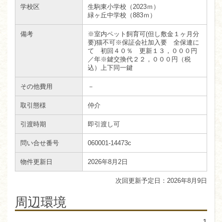
学校区
生駒東小学校（2023ｍ）
緑ヶ丘中学校（883ｍ）
備考
※室内ペット飼育可(但し敷金１ヶ月分
要)猫不可※保証会社加入要 全保連に
て 初回４０％ 更新１３，０００円
／年※鍵交換代２２，０００円（税
込）上下同一鍵
その他費用
－
取引態様
仲介
引渡時期
即引渡し可
問い合せ番号
060001-14473c
物件更新日
2026年8月2日
2026年8月9日
周辺環境