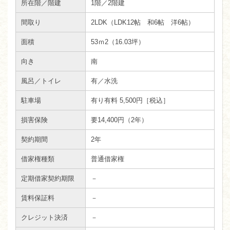
所在階／階建
1階／2階建
間取り
2LDK（LDK12帖 和6帖 洋6帖）
面積
53ｍ
2
（16.03坪）
向き
南
風呂／トイレ
有／水洗
駐車場
有り有料 5,500円［税込］
損害保険
要14,400円（2年）
契約期間
2年
借家権種類
普通借家権
定期借家契約期限
－
賃料保証料
－
クレジット決済
－