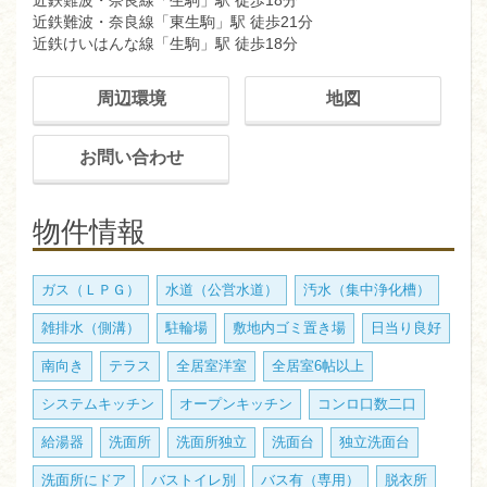
近鉄難波・奈良線「生駒」駅 徒歩18分
近鉄難波・奈良線「東生駒」駅 徒歩21分
近鉄けいはんな線「生駒」駅 徒歩18分
周辺環境
地図
お問い合わせ
物件情報
ガス（ＬＰＧ）
水道（公営水道）
汚水（集中浄化槽）
雑排水（側溝）
駐輪場
敷地内ゴミ置き場
日当り良好
南向き
テラス
全居室洋室
全居室6帖以上
システムキッチン
オープンキッチン
コンロ口数二口
給湯器
洗面所
洗面所独立
洗面台
独立洗面台
洗面所にドア
バストイレ別
バス有（専用）
脱衣所