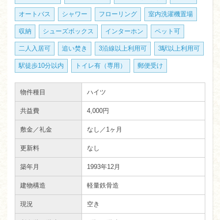
オートバス
シャワー
フローリング
室内洗濯機置場
収納
シューズボックス
インターホン
ペット可
二人入居可
追い焚き
3沿線以上利用可
3駅以上利用可
駅徒歩10分以内
トイレ有（専用）
郵便受け
物件種目
ハイツ
共益費
4,000円
敷金／礼金
なし／1ヶ月
更新料
なし
築年月
1993年12月
建物構造
軽量鉄骨造
現況
空き