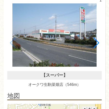
1
【スーパー】
オークワ生駒菜畑店（546m）
フ
地図