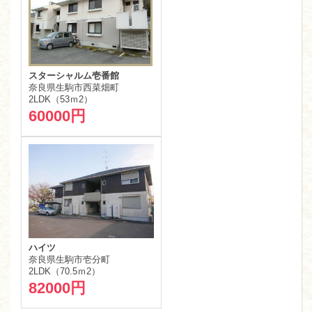
スターシャルム壱番館
奈良県生駒市西菜畑町
2LDK（53ｍ
2
）
60000円
ハイツ
奈良県生駒市壱分町
2LDK（70.5ｍ
2
）
82000円