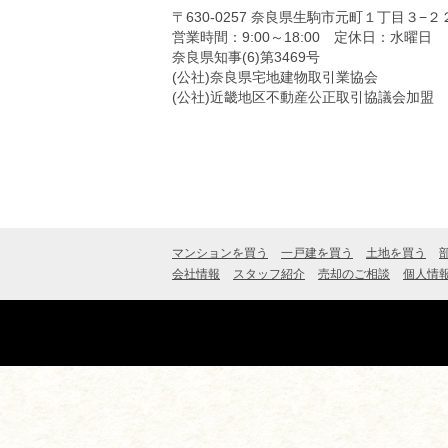
〒630-0257
奈良県生駒市元町１丁目３−２
営業時間：9:00～18:00
定休日：水曜日
奈良県知事(6)第3469号
(公社)奈良県宅地建物取引業協会
(公社)近畿地区不動産公正取引協議会加盟
マンションを買う
一戸建を買う
土地を買う
会社情報
スタッフ紹介
売却のご相談
個人情