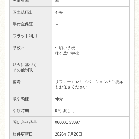
私道有無
無
国土法届出
不要
手付金保証
－
フラット利用
－
学校区
生駒小学校
緑ヶ丘中学校
法令に基づく
－
その他制限
備考
リフォームやリノベ―ションのご提案
もお任せください！
取引態様
仲介
引渡時期
即引渡し可
問い合せ番号
060001-33997
物件更新日
2026年7月26日