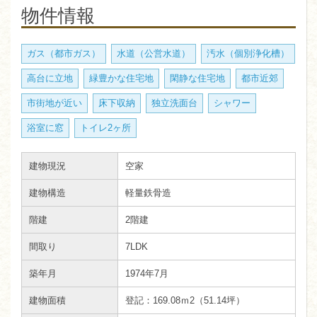
物件情報
ガス（都市ガス）
水道（公営水道）
汚水（個別浄化槽）
高台に立地
緑豊かな住宅地
閑静な住宅地
都市近郊
市街地が近い
床下収納
独立洗面台
シャワー
浴室に窓
トイレ2ヶ所
建物現況
空家
建物構造
軽量鉄骨造
階建
2階建
間取り
7LDK
築年月
1974年7月
建物面積
登記：169.08ｍ2（51.14坪）