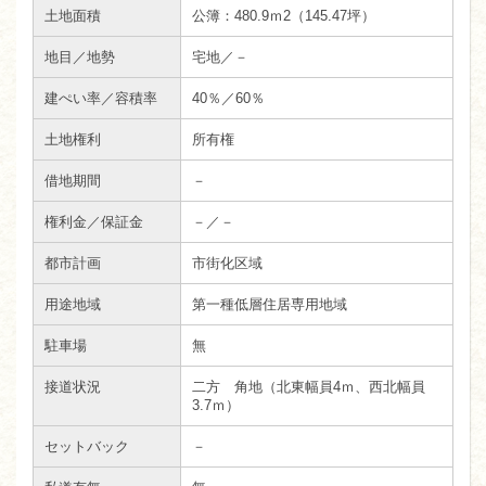
土地面積
公簿：480.9ｍ
2
（145.47坪）
地目／地勢
宅地／－
建ぺい率／容積率
40％／60％
土地権利
所有権
借地期間
－
権利金／保証金
－／－
都市計画
市街化区域
用途地域
第一種低層住居専用地域
駐車場
無
接道状況
二方 角地（北東幅員4ｍ、西北幅員
3.7ｍ）
セットバック
－