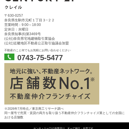
〒630-0257
奈良県生駒市元町１丁目３−２２
営業時間：9:00～18:00
定休日：水曜日
奈良県知事(6)第3469号
(公社)奈良県宅地建物取引業協会
(公社)近畿地区不動産公正取引協議会加盟
不動産のこと何でもお気軽にお問い合わせください
0743-75-5477
※2026年7月時点／東京商工リサーチ調べ
同一屋号で売買・賃貸の両方を取り扱う不動産仲介フランチャイズ業としての全国に
おける店舗数
センチュリー21の加盟店は、すべて独立・自営です。